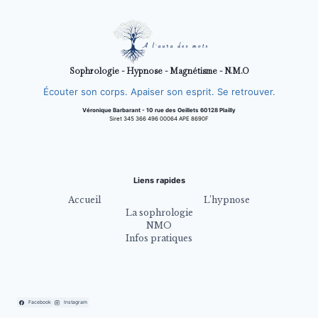
Sophrologie - Hypnose - Magnétisme - N.M.O
Écouter son corps. Apaiser son esprit. Se retrouver.
Véronique Barbarant - 10 rue des Oeillets 60128 Plailly
Siret 345 366 496 00064 APE 8690F
Liens rapides
Accueil
L’hypnose
La sophrologie
NMO
Infos pratiques
Facebook
Instagram